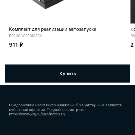
Комплект для реализации автозапуска
К
R9200AC920M2CK
R
911 ₽
2
Купить
Предложение носит информационный характер и не является
публичной офертой. Подробнее смотрите
https://www.kia.ru/info/notoffer/