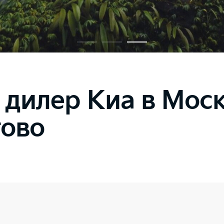
илер Киа в Москв
ово