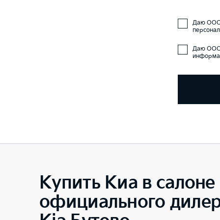
Даю ООО 
персонал
Даю ООО 
информац
Купить Киа в салоне
официального диле