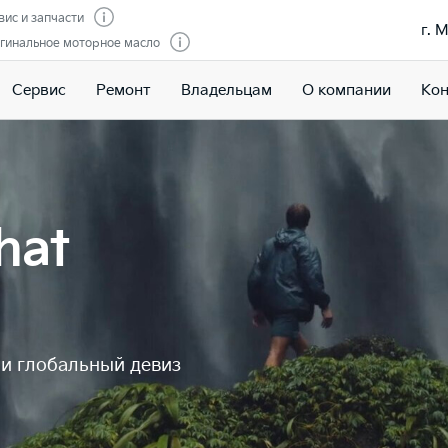
вис и запчасти
г. 
гинальное моторное масло
Сервис
Ремонт
Владельцам
О компании
Кон
hat
 и глобальный девиз