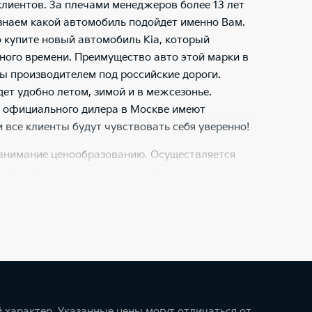
лиентов. За плечами менеджеров более 13 лет
знаем какой автомобиль подойдет именно Вам.
 купите новый автомобиль Kia, который
ного времени. Преимущество авто этой марки в
ы производителем под российские дороги.
ет удобно летом, зимой и в межсезонье.
у официального дилера в Москве имеют
 все клиенты будут чувствовать себя уверенно!
 внимание ценообразованию. Осуществляется
рий, от бюджетных до моделей премиум-класса.
рхпопулярной Kia Rio до внедорожников Kia
ека Kia Stinger. Цените комфорт? Тогда Вам
ре. Для удобства посетителей обустроены
. Удобные кресла и диваны, ТВ, журналы и
ебывание в салоне предельно комфортным. А в
 вы сможете развлечь ребенка. Все еще думаете
алоне от официального дилера? Не думайте,
 характер. Указанные цены могут отличаться от