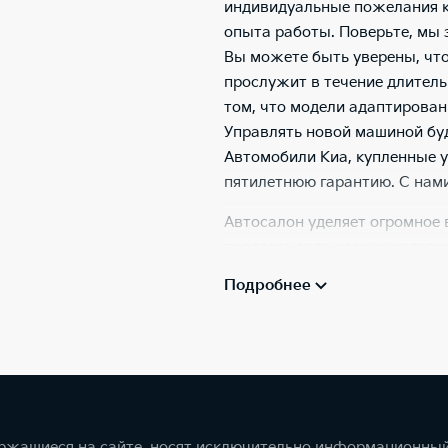
индивидуальные пожелания к
опыта работы. Поверьте, мы 
Вы можете быть уверены, что
прослужит в течение длитель
том, что модели адаптирован
Управлять новой машиной буд
Автомобили Киа, купленные 
пятилетнюю гарантию. С нами
Автосалон уделяет огромное
продажа авто разных катего
В наличии все модели: от све
Подробнее
Sportage и спортивного лифтб
понравится в нашем автоцент
специальные клиентские зоны
бесплатный Wi-Fi сделают пр
специальной детской комнате
где купить новый Kia в автос
ержащиеся на сайте, носят исключительно информационный
просто приезжайте к нам!