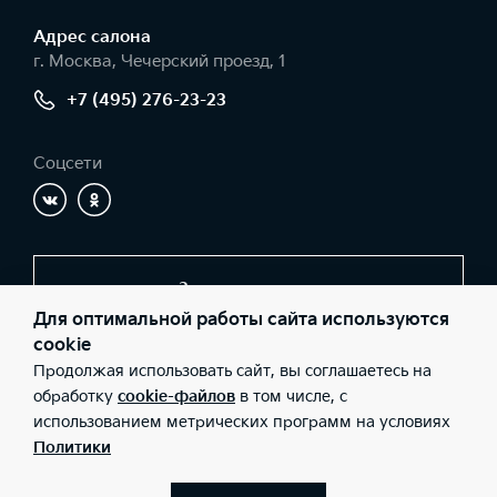
Адрес салонa
г. Москва, Чечерский проезд, 1
+7 (495) 276-23-23
Соцсети
Заказать звонок
Для оптимальной работы сайта используются
cookie
Продолжая использовать сайт, вы соглашаетесь на
© 2026 Юридические лица ООО «А АВТОРУСЬ ПОДОЛЬСК»
(Фактический адрес: г. Москва, Чечерский проезд, 1; Телефон:
обработку
cookie-файлов
в том числе, с
+7 (495) 276-23-23; ИНН: 5051320833; ОГРН: 1105074000866),
использованием метрических программ на условиях
ООО «Киа Россия и СНГ» (Фактический адрес: г.Москва, Валовая
26; Телефон: 8 800 301 08 80; ИНН: 7728674093; ОГРН:
Политики
5087746291760) ведут деятельность на территории РФ в
соответствии с законодательством РФ. Реализуемые товары
доступны к получению на территории РФ. Информация о