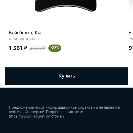
Бейсболка, Kia
Б
R8480AC1094K
R8
1 561 ₽
9
2 007 ₽
-22%
Купить
Предложение носит информационный характер и не является
публичной офертой. Подробнее смотрите
https://www.kia.ru/info/notoffer/