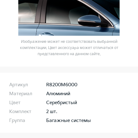
Изображение может не соответствовать выбранной
комплектации. Цвет аксессуара может отличаться от
представленного на данном сайте.
Артикул
R8200M6000
Материал
Алюминий
Цвет
Серебристый
Комплект
2 шт.
Группа
Багажные системы