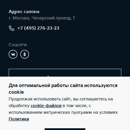
Адрес салонa
г. Москва, Чечерский проезд, 1
+7 (495) 276-23-23
Соцсети
Заказать звонок
Для оптимальной работы сайта используются
cookie
Продолжая использовать сайт, вы соглашаетесь на
© 2026 Юридические лица ООО «А АВТОРУСЬ ПОДОЛЬСК»
(Фактический адрес: г. Москва, Чечерский проезд, 1; Телефон:
обработку
cookie-файлов
в том числе, с
+7 (495) 276-23-23; ИНН: 5051320833; ОГРН: 1105074000866),
использованием метрических программ на условиях
ООО «Киа Россия и СНГ» (Фактический адрес: г.Москва, Валовая
26; Телефон: 8 800 301 08 80; ИНН: 7728674093; ОГРН:
Политики
5087746291760) ведут деятельность на территории РФ в
соответствии с законодательством РФ. Реализуемые товары